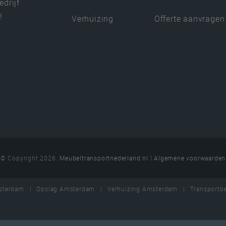
edrijf
!
Verhuizing
Offerte aanvragen
© Copyright 2026.
Meubeltransportnederland.nl
|
Algemene voorwaarden
msterdam
Opslag Amsterdam
Verhuizing Amsterdam
Transportb