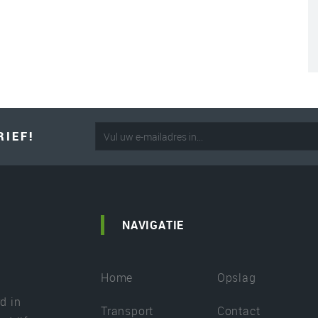
RIEF!
NAVIGATIE
Home
Opslag
d in
Transport
Contact