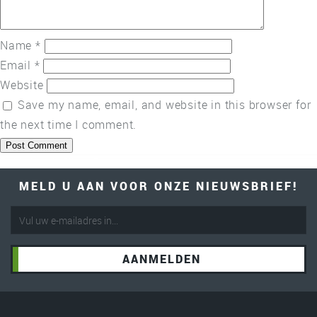
Name
*
Email
*
Website
Save my name, email, and website in this browser for
the next time I comment.
Post
Published in
Client 5
navigation
MELD U AAN VOOR ONZE NIEUWSBRIEF!