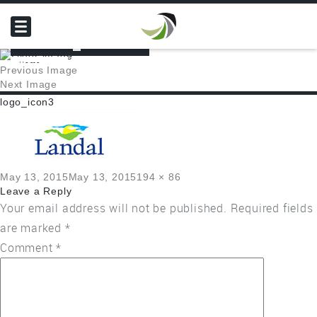
LOGO_ICON3
Home
Previous Image
Next Image
logo_icon3
Posted
Full
May 13, 2015
May 13, 2015
194 × 86
on
size
Leave a Reply
Your email address will not be published.
Required fields
are marked
*
Comment
*